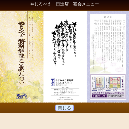
やじろべえ 日進店 宴会メニュー
閉じる